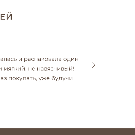
ЕЙ
алась и распаковала один
У нас 
м мягкий, не навязчивый!
свечи 
аз покупать, уже будучи