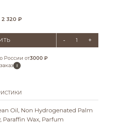
:
2 320 ₽
-
+
ИТЬ
о России от
3000 ₽
заказ
!
РИСТИКИ
an Oil, Non Hydrogenated Palm
, Paraffin Wax, Parfum