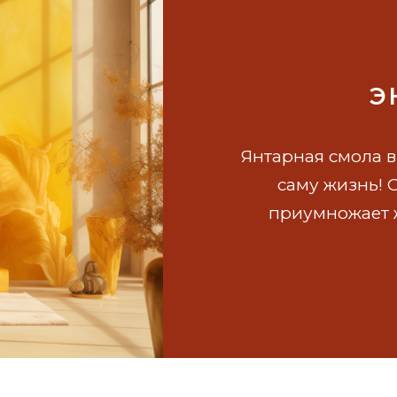
Э
Янтарная смола в
саму жизнь! 
приумножает 