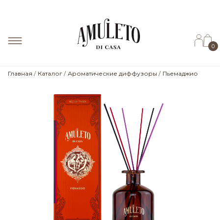
0
Главная
Каталог
Ароматические диффузоры
Пьемаджио